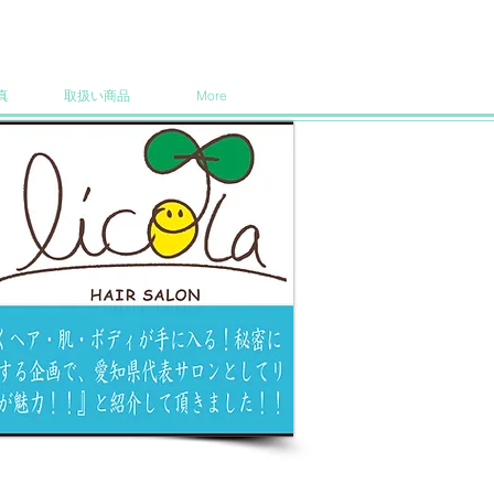
真
取扱い商品
More