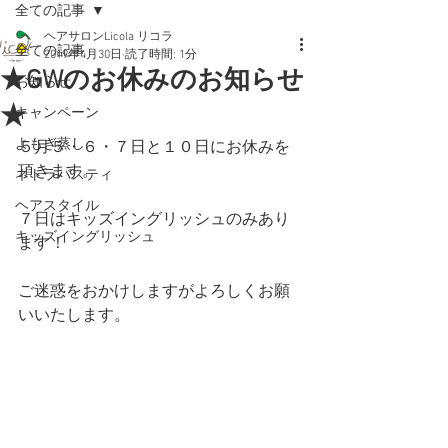
全ての記事
ヘアサロンLicola リコラ
全ての記事
2019年4月30日
読了時間: 1分
★GWのお休みのお知らせ
お知らせ
★
キャンペーン
よもぎ蒸し
５月５・６・７日と１０日にお休みを
頂きます。
ネトラバスティ
ヘアスタイル
７日はキッズイングリッシュのみあり
キッズイングリッシュ
ます！
ご迷惑をおかけしますがよろしくお願
いいたします。